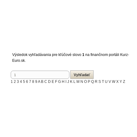
Výsledok vyhľadávania pre kľúčové slovo
1
na finančnom portáli Kurz-
Euro.sk.
1
2
3
4
5
6
7
8
9
A
B
C
D
E
F
G
H
I
J
K
L
M
N
O
P
Q
R
S
T
U
V
W
X
Y
Z