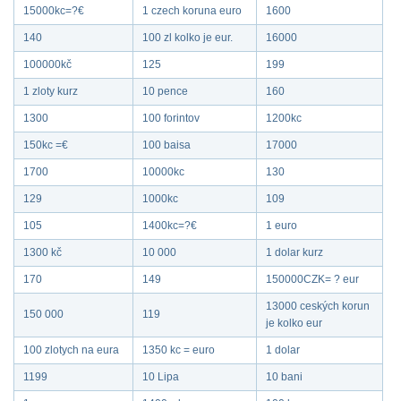
15000kc=?€
1 czech koruna euro
1600
140
100 zl kolko je eur.
16000
100000kč
125
199
1 zloty kurz
10 pence
160
1300
100 forintov
1200kc
150kc =€
100 baisa
17000
1700
10000kc
130
129
1000kc
109
105
1400kc=?€
1 euro
1300 kč
10 000
1 dolar kurz
170
149
150000CZK= ? eur
13000 ceských korun
150 000
119
je kolko eur
100 zlotych na eura
1350 kc = euro
1 dolar
1199
10 Lipa
10 bani