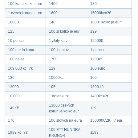
100 kuna kolko euro
1400
180
1 czech koruna euro
1600
15000kc=?€
16000
140
100 zl kolko je eur.
125
100 zl kolko je eur
199
10 pence
1 zloty kurz
125000
100 eur in kuna
100 forintov
1 penca
100 baisa
1700
1200kc
109 000 kc=?€
129
100 euro
130
10000kc
109
12000
105
1300 kč
10 000
1 dolar kurz
1400kc=?€
13000 ceských
149Kč
119
korun je kolko eur
170
100 zlotych na eura
150000CZK= ? eur
100 ETT HUNDRA
1999 kc=?€
1199
KRONOR