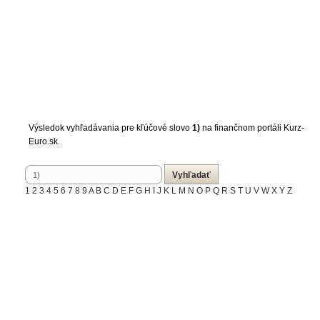
Výsledok vyhľadávania pre kľúčové slovo
1)
na finančnom portáli Kurz-
Euro.sk.
1
2
3
4
5
6
7
8
9
A
B
C
D
E
F
G
H
I
J
K
L
M
N
O
P
Q
R
S
T
U
V
W
X
Y
Z