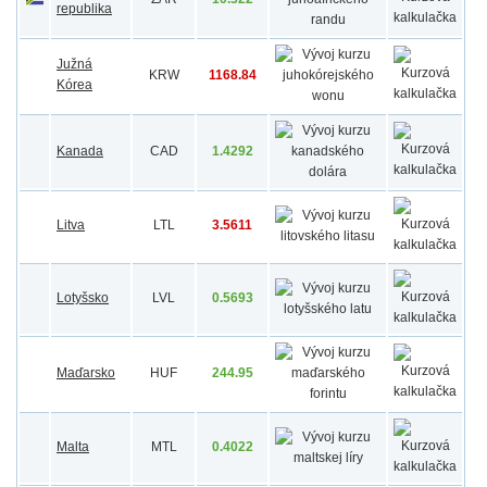
republika
Južná
KRW
1168.84
Kórea
Kanada
CAD
1.4292
Litva
LTL
3.5611
Lotyšsko
LVL
0.5693
Maďarsko
HUF
244.95
Malta
MTL
0.4022