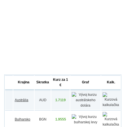
Kurz za 1
Krajina
Skratka
Graf
Kalk.
€
Austrália
AUD
1.7119
Bulharsko
BGN
1.9555