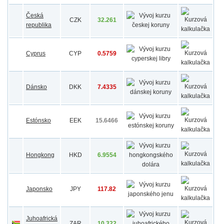
Česká
CZK
32.261
republika
Cyprus
CYP
0.5759
Dánsko
DKK
7.4335
Estónsko
EEK
15.6466
Hongkong
HKD
6.9554
Japonsko
JPY
117.82
Juhoafrická
ZAR
10.322