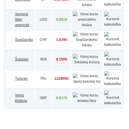
Spojené
štáty
USD
0.8919
americké
Švajčiarsko
CHF
1.4795
Švédsko
SEK
9.1505
Turecko
TRL
1228000
Veľká
GBP
0.6179
Británia