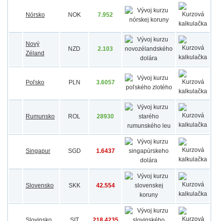
Nórsko
NOK
7.952
Nový
NZD
2.103
Zéland
Poľsko
PLN
3.6057
Rumunsko
ROL
28930
Singapur
SGD
1.6437
Slovensko
SKK
42.554
Slovinsko
SIT
218.4235