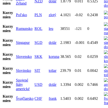
NZD
dolár
1.8779
0.011
0.5325
mien
Zéland
Kurzy
Poľsko
PLN
zlotý
4.1021
-0.02
0.2438
mien
Kurzy
Rumunsko
ROL
leu
38551
-121
0
mien
Kurzy
Singapur
SGD
dolár
2.1983
-0.001
0.4549
mien
Kurzy
Slovensko
SKK
koruna
38.565
0.02
0.0259
mien
Kurzy
Slovinsko
SIT
toliar
239.79
0.01
0.0042
mien
Spojené
Kurzy
štáty
USD
dolár
1.3394
0.002
0.7466
mien
americké
Kurzy
Švajčiarsko
CHF
frank
1.5403
0.002
0.6492
mien