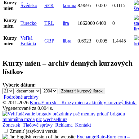
Kurzy
Švédsko
SEK
koruna
8.9695
0.007
0.1115
mien
Kurzy
Turecko
TRL
líra
1862000
6400
0
mien
Kurzy
Veľká
GBP
libra
0.6923
0.005
1.4445
mien
Británia
Kurzy mien – archív denných kurzových
lístkov
Vyberte dátum:
Podrobné archívy
© 2011-2026
Kurz-Euro.sk – Kurzy mien a aktuálny kurzový lístok.
Vygenerované za 0.004 s.
brigády
prázdniny
psč
meniny
pridať brigádu
minimálna mzda
plz
wechselkurs
Zones.sk
Tlačové správy
Reklama
Kontakt
Zmeniť jazykovú verziu
ExchangeRate-Euro.com –