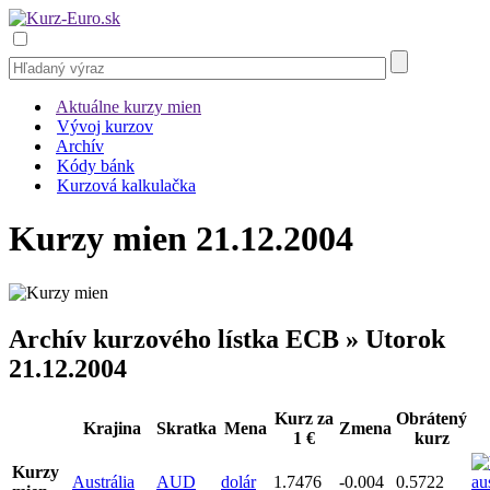
Aktuálne kurzy mien
Vývoj kurzov
Archív
Kódy bánk
Kurzová kalkulačka
Kurzy mien 21.12.2004
Archív kurzového lístka ECB » Utorok
21.12.2004
Kurz za
Obrátený
Krajina
Skratka
Mena
Zmena
1 €
kurz
Kurzy
Austrália
AUD
dolár
1.7476
-0.004
0.5722