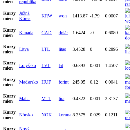
mien
republika
Kurzy
Južná
KRW
won
1413.87
-1.79
0.0007
mien
Kórea
Kurzy
Kanada
CAD
dolár
1.6424
-0
0.6089
mien
Kurzy
Litva
LTL
litas
3.4528
0
0.2896
mien
Kurzy
Lotyšsko
LVL
lat
0.6893
0.001
1.4507
mien
Kurzy
Maďarsko
HUF
forint
245.05
0.12
0.0041
mien
Kurzy
Malta
MTL
líra
0.4322
0.001
2.3137
mien
Kurzy
Nórsko
NOK
koruna
8.2575
0.029
0.1211
mien
Kurzy
Nový