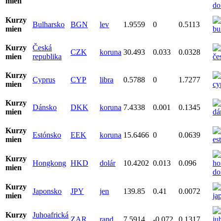
mien
Kurzy
Bulharsko
BGN
lev
1.9559
0
0.5113
mien
Kurzy
Česká
CZK
koruna
30.493
0.033
0.0328
mien
republika
Kurzy
Cyprus
CYP
libra
0.5788
0
1.7277
mien
Kurzy
Dánsko
DKK
koruna
7.4338
0.001
0.1345
mien
Kurzy
Estónsko
EEK
koruna
15.6466
0
0.0639
mien
Kurzy
Hongkong
HKD
dolár
10.4202
0.013
0.096
mien
Kurzy
Japonsko
JPY
jen
139.85
0.41
0.0072
mien
Kurzy
Juhoafrická
ZAR
rand
7.5914
-0.072
0.1317