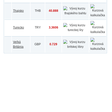
Thajsko
THB
40.888
Turecko
TRY
3.3606
Veľká
GBP
0.729
Británia