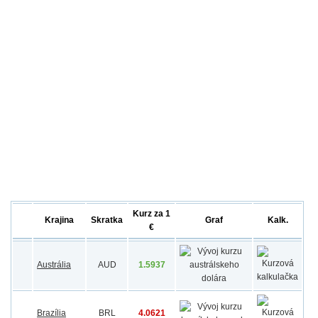
Kurz za 1
Krajina
Skratka
Graf
Kalk.
€
Austrália
AUD
1.5937
Brazília
BRL
4.0621