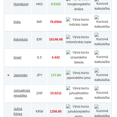
Hongkong
HKD
8.9182
India
INR
76.0504
Indonézia
IDR
16146.48
Izrael
ILS
4.442
Japonsko
JPY
137.84
Juhoafrická
ZAR
15.0211
republika
Južná
KRW
1356.95
Kórea