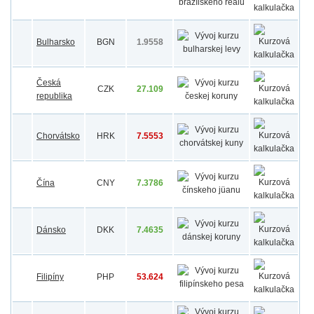
Bulharsko
BGN
1.9558
Česká
CZK
27.109
republika
Chorvátsko
HRK
7.5553
Čína
CNY
7.3786
Dánsko
DKK
7.4635
Filipíny
PHP
53.624