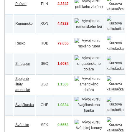
Poľsko
PLN
4.2242
Rumunsko
RON
4.4328
Rusko
RUB
79.655
Singapur
SGD
1.6084
Spojené
štáty
USD
1.1506
americké
Švajčiarsko
CHF
1.0834
Švédsko
SEK
9.5653