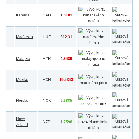
Kanada
CAD
1.5181
Maďarsko
HUF
312.31
Malajzia
MYR
4.8489
Mexiko
MXN
19.5343
Nórsko
NOK
9.3885
Nový
NZD
1.7596
Zéland