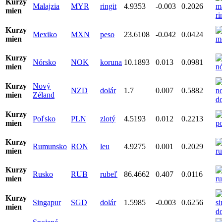
Kurzy
Malajzia
MYR
ringit
4.9353
-0.003
0.2026
mien
Kurzy
Mexiko
MXN
peso
23.6108
-0.042
0.0424
mien
Kurzy
Nórsko
NOK
koruna
10.1893
0.013
0.0981
mien
Kurzy
Nový
NZD
dolár
1.7
0.007
0.5882
mien
Zéland
Kurzy
Poľsko
PLN
zlotý
4.5193
0.012
0.2213
mien
Kurzy
Rumunsko
RON
leu
4.9275
0.001
0.2029
mien
Kurzy
Rusko
RUB
rubeľ
86.4662
0.407
0.0116
mien
Kurzy
Singapur
SGD
dolár
1.5985
-0.003
0.6256
mien