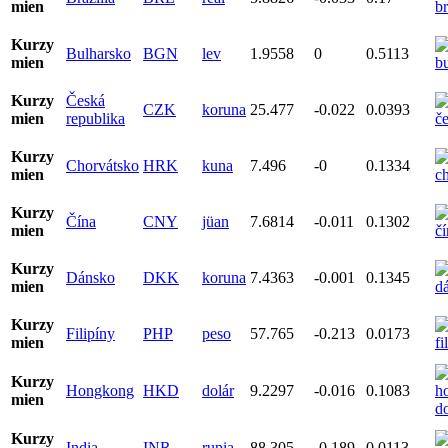
mien
Kurzy
Bulharsko
BGN
lev
1.9558
0
0.5113
mien
Kurzy
Česká
CZK
koruna
25.477
-0.022
0.0393
mien
republika
Kurzy
Chorvátsko
HRK
kuna
7.496
-0
0.1334
mien
Kurzy
Čína
CNY
jüan
7.6814
-0.011
0.1302
mien
Kurzy
Dánsko
DKK
koruna
7.4363
-0.001
0.1345
mien
Kurzy
Filipíny
PHP
peso
57.765
-0.213
0.0173
mien
Kurzy
Hongkong
HKD
dolár
9.2297
-0.016
0.1083
mien
Kurzy
India
INR
rupia
88.305
-0.189
0.0113