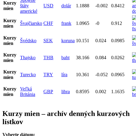
Spojené
Kurzy
štáty
USD
dolár
1.1888
-0.002
0.8412
mien
americké
Kurzy
Švajčiarsko
CHF
frank
1.0965
-0
0.912
mien
Kurzy
Švédsko
SEK
koruna
10.151
0.024
0.0985
mien
Kurzy
Thajsko
THB
baht
38.166
0.084
0.0262
mien
Kurzy
Turecko
TRY
líra
10.361
-0.052
0.0965
mien
Kurzy
Veľká
GBP
libra
0.8595
0.002
1.1635
mien
Británia
Kurzy mien – archív denných kurzových
lístkov
Vyberte dátum: