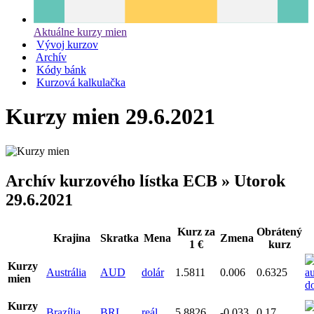
Aktuálne kurzy mien
Vývoj kurzov
Archív
Kódy bánk
Kurzová kalkulačka
Kurzy mien 29.6.2021
Archív kurzového lístka ECB » Utorok
29.6.2021
Kurz za
Obrátený
Krajina
Skratka
Mena
Zmena
1 €
kurz
Kurzy
Austrália
AUD
dolár
1.5811
0.006
0.6325
mien
Kurzy
Brazília
BRL
reál
5.8826
-0.033
0.17