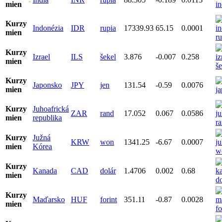
mien
Kurzy
Indonézia
IDR
rupia
17339.93
65.15
0.0001
mien
Kurzy
Izrael
ILS
šekel
3.876
-0.007
0.258
mien
Kurzy
Japonsko
JPY
jen
131.54
-0.59
0.0076
mien
Kurzy
Juhoafrická
ZAR
rand
17.052
0.067
0.0586
mien
republika
Kurzy
Južná
KRW
won
1341.25
-6.67
0.0007
mien
Kórea
Kurzy
Kanada
CAD
dolár
1.4706
0.002
0.68
mien
Kurzy
Maďarsko
HUF
forint
351.11
-0.87
0.0028
mien