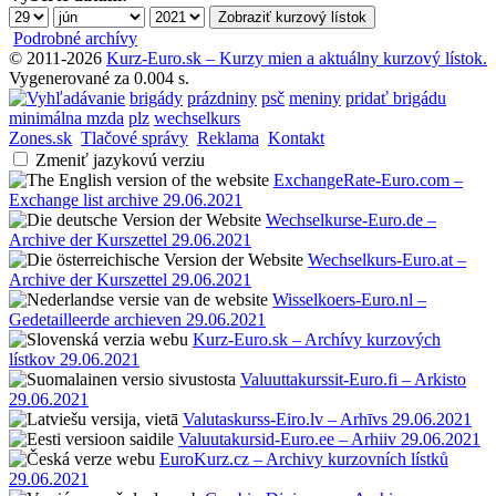
Podrobné archívy
© 2011-2026
Kurz-Euro.sk – Kurzy mien a aktuálny kurzový lístok.
Vygenerované za 0.004 s.
brigády
prázdniny
psč
meniny
pridať brigádu
minimálna mzda
plz
wechselkurs
Zones.sk
Tlačové správy
Reklama
Kontakt
Zmeniť jazykovú verziu
ExchangeRate-Euro.com –
Exchange list archive 29.06.2021
Wechselkurse-Euro.de –
Archive der Kurszettel 29.06.2021
Wechselkurs-Euro.at –
Archive der Kurszettel 29.06.2021
Wisselkoers-Euro.nl –
Gedetailleerde archieven 29.06.2021
Kurz-Euro.sk – Archívy kurzových
lístkov 29.06.2021
Valuuttakurssit-Euro.fi – Arkisto
29.06.2021
Valutaskurss-Eiro.lv – Arhīvs 29.06.2021
Valuutakursid-Euro.ee – Arhiiv 29.06.2021
EuroKurz.cz – Archivy kurzovních lístků
29.06.2021