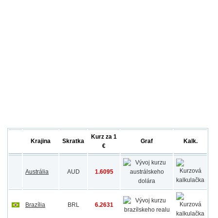
Kurz za 1
Krajina
Skratka
Graf
Kalk.
€
Austrália
AUD
1.6095
Brazília
BRL
6.2631