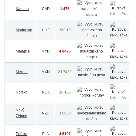
Kanada
CAD
1.475
Maďarsko
HUF
360.19
Malajzia
MYR
4.8475
Mexiko
MXN
23.7439
Nórsko
NOK
10.165
Nový
NZD
1.6858
Zéland
Poľsko
PLN
4.6197