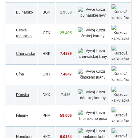
Bulharsko
BGN
1.9558
Česká
CZK
25.495
republika
Chorvátsko
HRK
7.4889
Čína
CNY
7.4847
Dánsko
DKK
7.436
Filipíny
PHP
59.066
Hongkong
HKD
9.0184