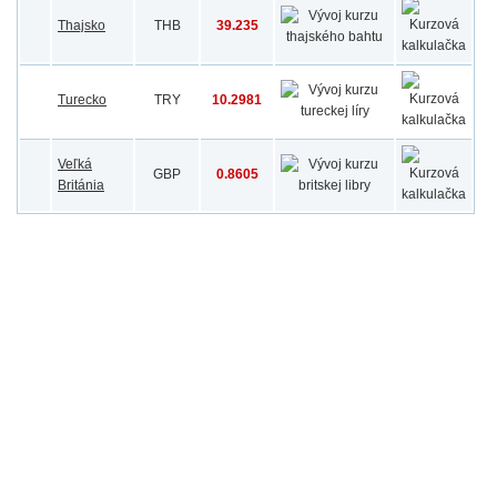
Thajsko
THB
39.235
Turecko
TRY
10.2981
Veľká
GBP
0.8605
Británia