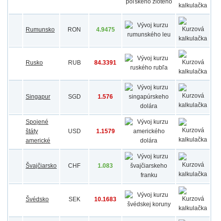
Rumunsko
RON
4.9475
Rusko
RUB
84.3391
Singapur
SGD
1.576
Spojené
štáty
USD
1.1579
americké
Švajčiarsko
CHF
1.083
Švédsko
SEK
10.1683