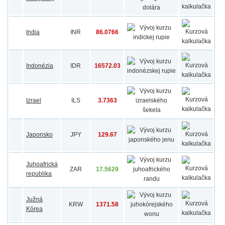
India
INR
86.0766
Indonézia
IDR
16572.03
Izrael
ILS
3.7363
Japonsko
JPY
129.67
Juhoafrická
ZAR
17.5629
republika
Južná
KRW
1371.58
Kórea