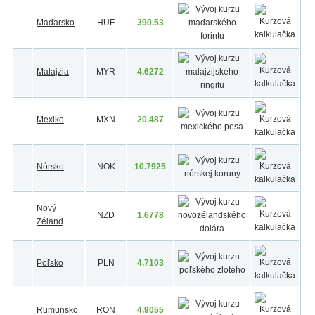
Maďarsko
HUF
390.53
Malajzia
MYR
4.6272
Mexiko
MXN
20.487
Nórsko
NOK
10.7925
Nový
NZD
1.6778
Zéland
Poľsko
PLN
4.7103
Rumunsko
RON
4.9055