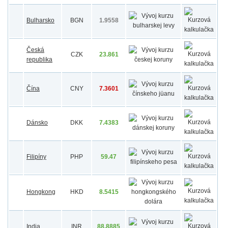
Bulharsko
BGN
1.9558
Česká
CZK
23.861
republika
Čína
CNY
7.3601
Dánsko
DKK
7.4383
Filipíny
PHP
59.47
Hongkong
HKD
8.5415
India
INR
88.8885