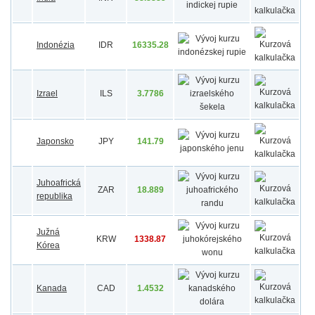
Indonézia
IDR
16335.28
Izrael
ILS
3.7786
Japonsko
JPY
141.79
Juhoafrická
ZAR
18.889
republika
Južná
KRW
1338.87
Kórea
Kanada
CAD
1.4532