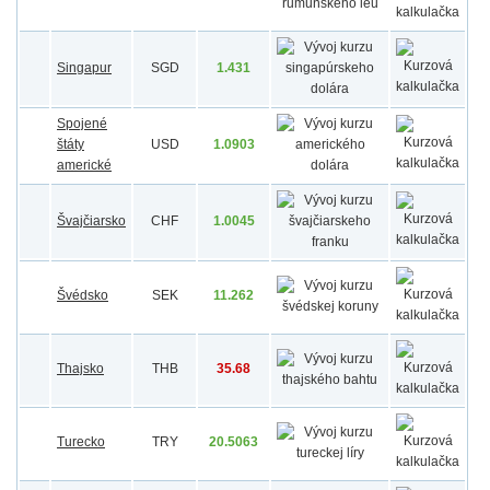
Singapur
SGD
1.431
Spojené
štáty
USD
1.0903
americké
Švajčiarsko
CHF
1.0045
Švédsko
SEK
11.262
Thajsko
THB
35.68
Turecko
TRY
20.5063