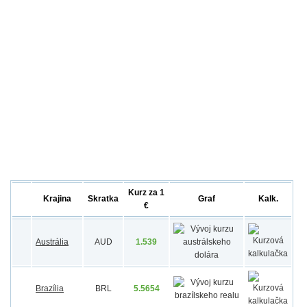
Kurz za 1
Krajina
Skratka
Graf
Kalk.
€
Austrália
AUD
1.539
Brazília
BRL
5.5654