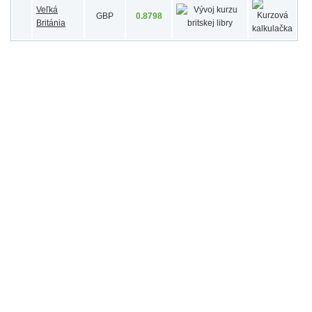
Veľká
GBP
0.8798
Británia