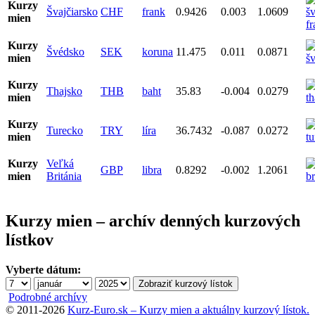
Kurzy
Švajčiarsko
CHF
frank
0.9426
0.003
1.0609
mien
Kurzy
Švédsko
SEK
koruna
11.475
0.011
0.0871
mien
Kurzy
Thajsko
THB
baht
35.83
-0.004
0.0279
mien
Kurzy
Turecko
TRY
líra
36.7432
-0.087
0.0272
mien
Kurzy
Veľká
GBP
libra
0.8292
-0.002
1.2061
mien
Británia
Kurzy mien – archív denných kurzových
lístkov
Vyberte dátum:
Podrobné archívy
© 2011-2026
Kurz-Euro.sk – Kurzy mien a aktuálny kurzový lístok.