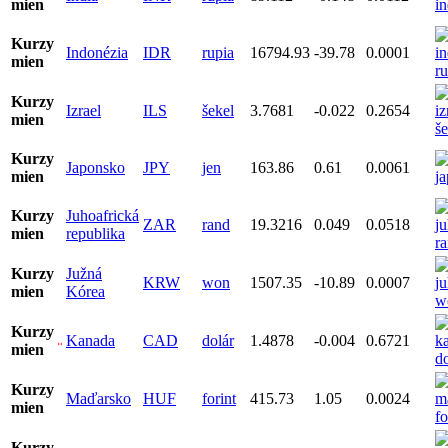
mien
Kurzy
Indonézia
IDR
rupia
16794.93
-39.78
0.0001
mien
Kurzy
Izrael
ILS
šekel
3.7681
-0.022
0.2654
mien
Kurzy
Japonsko
JPY
jen
163.86
0.61
0.0061
mien
Kurzy
Juhoafrická
ZAR
rand
19.3216
0.049
0.0518
mien
republika
Kurzy
Južná
KRW
won
1507.35
-10.89
0.0007
mien
Kórea
Kurzy
Kanada
CAD
dolár
1.4878
-0.004
0.6721
mien
Kurzy
Maďarsko
HUF
forint
415.73
1.05
0.0024
mien
Kurzy