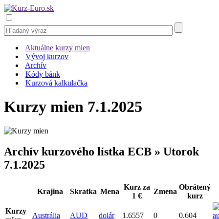
Aktuálne kurzy mien
Vývoj kurzov
Archív
Kódy bánk
Kurzová kalkulačka
Kurzy mien 7.1.2025
Archív kurzového lístka ECB » Utorok
7.1.2025
Kurz za
Obrátený
Krajina
Skratka
Mena
Zmena
1 €
kurz
Kurzy
Austrália
AUD
dolár
1.6557
0
0.604