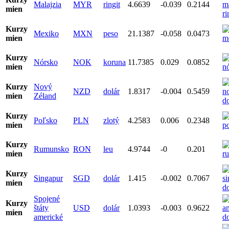
Malajzia
MYR
ringit
4.6639
-0.039
0.2144
mien
Kurzy
Mexiko
MXN
peso
21.1387
-0.058
0.0473
mien
Kurzy
Nórsko
NOK
koruna
11.7385
0.029
0.0852
mien
Kurzy
Nový
NZD
dolár
1.8317
-0.004
0.5459
mien
Zéland
Kurzy
Poľsko
PLN
zlotý
4.2583
0.006
0.2348
mien
Kurzy
Rumunsko
RON
leu
4.9744
-0
0.201
mien
Kurzy
Singapur
SGD
dolár
1.415
-0.002
0.7067
mien
Spojené
Kurzy
štáty
USD
dolár
1.0393
-0.003
0.9622
mien
americké