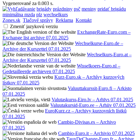
Vygenerované za 0.003 s.
brigády
prázdniny
psč
meniny
pridať brigádu
minimálna mzda
plz
wechselkurs
Zones.sk
Tlačové správy
Reklama
Kontakt
Zmeniť jazykovú verziu
ExchangeRate-Euro.com –
Exchange list archive 07.01.2025
Wechselkurse-Euro.de –
Archive der Kurszettel 07.01.2025
Wechselkurs-Euro.at –
Archive der Kurszettel 07.01.2025
Wisselkoers-Euro.nl –
Gedetailleerde archieven 07.01.2025
Kurz-Euro.sk – Archívy kurzových
lístkov 07.01.2025
Valuuttakurssit-Euro.fi – Arkisto
07.01.2025
Valutaskurss-Eiro.lv – Arhīvs 07.01.2025
Valuutakursid-Euro.ee – Arhiiv 07.01.2025
EuroKurz.cz – Archivy kurzovních lístků
07.01.2025
Cambio-Divisas.es – Archivo
07.01.2025
Cambio-Euro.it – Archivio 07.01.2025
TauxDeChange-Euro.fr – Archive