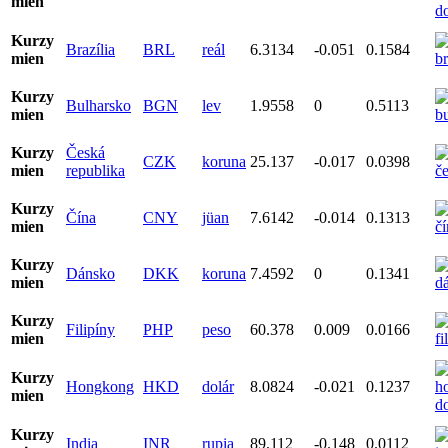
mien
Kurzy
Brazília
BRL
reál
6.3134
-0.051
0.1584
mien
Kurzy
Bulharsko
BGN
lev
1.9558
0
0.5113
mien
Kurzy
Česká
CZK
koruna
25.137
-0.017
0.0398
mien
republika
Kurzy
Čína
CNY
jüan
7.6142
-0.014
0.1313
mien
Kurzy
Dánsko
DKK
koruna
7.4592
0
0.1341
mien
Kurzy
Filipíny
PHP
peso
60.378
0.009
0.0166
mien
Kurzy
Hongkong
HKD
dolár
8.0824
-0.021
0.1237
mien
Kurzy
India
INR
rupia
89.112
-0.148
0.0112