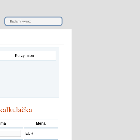
kalkulačka
uma
Mena
EUR