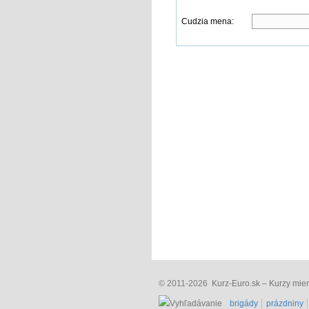
Cudzia mena:
© 2011-2026
Kurz-Euro.sk – Kurzy mien 
brigády
prázdniny