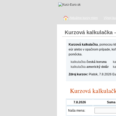
Aktuálne kurzy mien
Vývoj ku
Kurzová kalkulačka 
Kurzová kalkulačka
, pomocou kt
eúr alebo v opačnom prípade, koľk
pomôcka.
kalkulačka
česká koruna
ka
kalkulačka
americký dolár
ka
Zdroj kurzov:
Piatok, 7.8.2026 E
Kurzová kalkulač
7.8.2026
Suma
Naša mena: