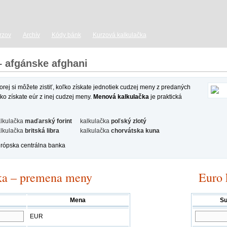
rzov
Archív
Kódy bánk
Kurzová kalkulačka
– afgánske afghani
orej si môžete zistiť, koľko získate jednotiek cudzej meny z predaných
o získate eúr z inej cudzej meny.
Menová kalkulačka
je praktická
lkulačka
maďarský forint
kalkulačka
poľský zlotý
lkulačka
britská libra
kalkulačka
chorvátska kuna
urópska centrálna banka
ka
– premena meny
Euro 
Mena
S
EUR