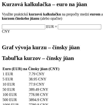
Kurzová kalkulačka
– euro na jüan
Využite praktickú
kurzovú kalkulačku
na prepočty medzi
eurom
a
kurzom čínskeho jüanu
(alebo opačne)
EUR =
CNY
Graf vývoja kurzu
– čínsky jüan
Tabuľka kurzov
– čínsky jüan
Euro (EUR) na Čínsky jüan (CNY)
1 EUR
7.79 CNY
5 EUR
38.95 CNY
10 EUR
77.9 CNY
50 EUR
389.49 CNY
100 EUR
778.98 CNY
500 EUR
3894.9 CNY
1000 EUR
7789.8 CNY