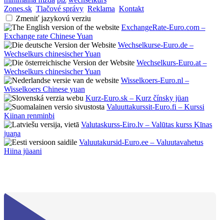
Zones.sk
Tlačové správy
Reklama
Kontakt
Zmeniť jazykovú verziu
ExchangeRate-Euro.com –
Exchange rate Chinese Yuan
Wechselkurse-Euro.de –
Wechselkurs chinesischer Yuan
Wechselkurs-Euro.at –
Wechselkurs chinesischer Yuan
Wisselkoers-Euro.nl –
Wisselkoers Chinese yuan
Kurz-Euro.sk – Kurz čínsky jüan
Valuuttakurssit-Euro.fi – Kurssi
Kiinan renminbi
Valutaskurss-Eiro.lv – Valūtas kurss Ķīnas
juaņa
Valuutakursid-Euro.ee – Valuutavahetus
Hiina jüaani