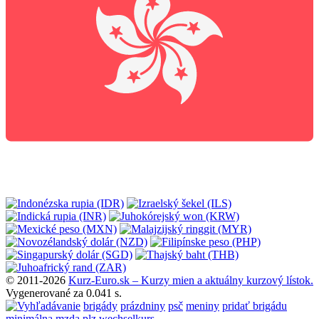
© 2011-2026
Kurz-Euro.sk – Kurzy mien a aktuálny kurzový lístok.
Vygenerované za 0.041 s.
brigády
prázdniny
psč
meniny
pridať brigádu
minimálna mzda
plz
wechselkurs