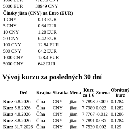
5000 EUR
38949 CNY
Čínsky jüan (CNY) na Euro (EUR)
1 CNY
0.13 EUR
5 CNY
0.64 EUR
10 CNY
1.28 EUR
50 CNY
6.42 EUR
100 CNY
12.84 EUR
500 CNY
64.2 EUR
1000 CNY
128.4 EUR
5000 CNY
642 EUR
Vývoj kurzu za posledných 30 dní
Kurz
Obráten
Deň
Krajina
Skratka
Mena
Zmena
za 1 €
kurz
Kurz
6.8.2026
Čína
CNY
jüan
7.7898
-0.009
0.1284
Kurz
5.8.2026
Čína
CNY
jüan
7.7989
0.022
0.1282
Kurz
4.8.2026
Čína
CNY
jüan
7.7767
-0.012
0.1286
Kurz
3.8.2026
Čína
CNY
jüan
7.7891
0.035
0.1284
Kurz
31.7.2026
Čína
CNY
jüan
7.7539
0.002
0.129