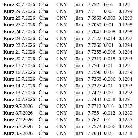
Kurz
30.7.2026
Čína
CNY
jüan
7.7521
0.052
0.129
Kurz
29.7.2026
Čína
CNY
jüan
7.7
0.003
0.1299
Kurz
28.7.2026
Čína
CNY
jüan
7.6969
-0.009
0.1299
Kurz
27.7.2026
Čína
CNY
jüan
7.7059
0.001
0.1298
Kurz
24.7.2026
Čína
CNY
jüan
7.7047
-0.008
0.1298
Kurz
23.7.2026
Čína
CNY
jüan
7.7127
-0.014
0.1297
Kurz
22.7.2026
Čína
CNY
jüan
7.7266
0.001
0.1294
Kurz
21.7.2026
Čína
CNY
jüan
7.7255
-0.006
0.1294
Kurz
20.7.2026
Čína
CNY
jüan
7.7319
-0.018
0.1293
Kurz
17.7.2026
Čína
CNY
jüan
7.7501
-0.01
0.129
Kurz
16.7.2026
Čína
CNY
jüan
7.7596
0.033
0.1289
Kurz
15.7.2026
Čína
CNY
jüan
7.7268
-0.006
0.1294
Kurz
14.7.2026
Čína
CNY
jüan
7.7327
-0.01
0.1293
Kurz
13.7.2026
Čína
CNY
jüan
7.7427
-0.001
0.1292
Kurz
10.7.2026
Čína
CNY
jüan
7.7433
-0.028
0.1291
Kurz
9.7.2026
Čína
CNY
jüan
7.7712
0.016
0.1287
Kurz
8.7.2026
Čína
CNY
jüan
7.755
-0.012
0.1289
Kurz
7.7.2026
Čína
CNY
jüan
7.767
0.01
0.1287
Kurz
6.7.2026
Čína
CNY
jüan
7.7573
-0.006
0.1289
Kurz
3.7.2026
Čína
CNY
jüan
7.7634
0.025
0.1288