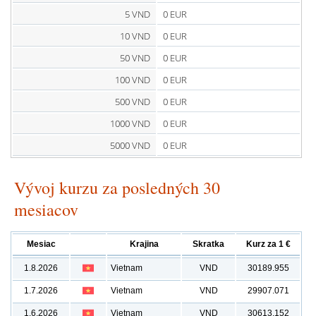
5 VND
0 EUR
10 VND
0 EUR
50 VND
0 EUR
100 VND
0 EUR
500 VND
0 EUR
1000 VND
0 EUR
5000 VND
0 EUR
Vývoj kurzu za posledných 30
mesiacov
Mesiac
Krajina
Skratka
Kurz za 1 €
1.8.2026
Vietnam
VND
30189.955
1.7.2026
Vietnam
VND
29907.071
1.6.2026
Vietnam
VND
30613.152