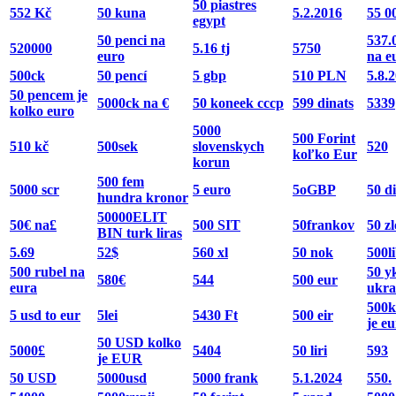
50 piastres
552 Kč
50 kuna
5.2.2016
55 0
egypt
50 penci na
537.
520000
5.16 tj
5750
euro
na e
500ck
50 pencí
5 gbp
510 PLN
5.8.
50 pencem je
5000ck na €
50 koneek cccp
599 dinats
5339
kolko euro
5000
500 Forint
510 kč
500sek
slovenskych
520
koľko Eur
korun
500 fem
5000 scr
5 euro
5oGBP
50 d
hundra kronor
50000ELIT
50€ na£
500 SIT
50frankov
50 zl
BIN turk liras
5.69
52$
560 xl
50 nok
500li
500 rubel na
50 y
580€
544
500 eur
eura
ukra
500k
5 usd to eur
5lei
5430 Ft
500 eir
je eu
50 USD kolko
5000£
5404
50 liri
593
je EUR
50 USD
5000usd
5000 frank
5.1.2024
550.