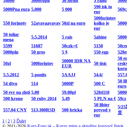
54000
5000rupii
50 forint
5 rand
5000
590 isk to
5000Pna eura
5.000
5 000
569c
eur
500forintov
550 forinotv
52avavaavavav
50zl na euro
kolko je
5000
eur
50 toliar
5.5.2014
5 rais
5ahine
5800
mena
5599
51687
50czk=€
5150
50ce
5000pln
50 gros
5 $
550 egp
528e
50 e
50000 IDR NA
50zl
500forintov
50 tisíc
cesk
EUR
koru
5.5.2012
5 ponits
5AAJJ
54.6/
557.
50 l
54 dtvo
514
5000P
500 C
euro
50 evr na zloti
5.00
59.00pl
5284110
5000
500 krono
50 ruby 2014
5.49
5 PLN na €
59cz
50 libier
5/
557.04 CNY
513,300RSD
500 bricka
prevod v
災
eur
1
|
2
|
3
Ďalej
© 2011-2026
Kurz-Euro.sk – Kurzy mien a aktuálny kurzový lístok.