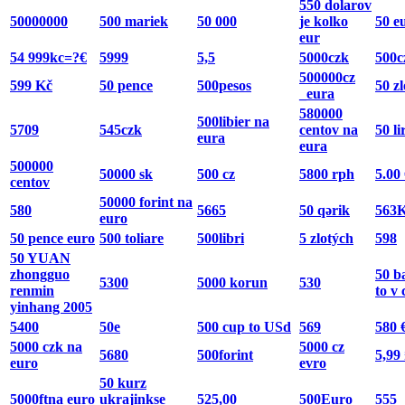
550 dolarov
50000000
500 mariek
50 000
je kolko
50 e
eur
54 999kc=?€
5999
5,5
5000czk
500c
500000cz
599 Kč
50 pence
500pesos
50 z
_eura
580000
500libier na
5709
545czk
centov na
50 li
eura
eura
500000
50000 sk
500 cz
5800 rph
5.00
centov
50000 forint na
580
5665
50 qərik
563K
euro
50 pence euro
500 toliare
500libri
5 zlotých
598
50 YUAN
zhongguo
50 ba
5300
5000 korun
530
renmin
to v 
yinhang 2005
5400
50e
500 cup to USd
569
580 
5000 czk na
5000 cz
5680
500forint
5,99
euro
evro
50 kurz
5000ftna euro
ukrajinkse
525,00
500Euro
555