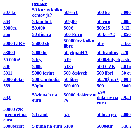
peniaze
50 kurus kolko
507 kč
599=?€
500 kc
5000
centov je?
563
5 konihok
599,00
50 eiro
500c
5000cz
50.000
500€
500:25
5.12
5oo
50 dinara
500 Euro
50 kc=?€
5850
500000cz kolko
5000 LIRE
55000 sk
5lir
5 bes
libre
53000
5000 lír
50 ykpaïHA
50 frankov
570
5 try
519
5000zlotych
5 sto
50 000 ₽
50£
500k
5185
500 CZK
50 li
5911
5000 forint
500 českych
500 libri
50 e
5000 dolar
500 cambodia
50 libri
59.79$ na €
500 l
559
59pln
580 000
509
5000
5,99
53zlotych na
50000 dolárov =
59,9
dolarov na
59,-
eura
?€
eura
50000 czk
prepocet na
50 rand
5,7
50tolarjev
5000
eura
5000forint
5 kuna na eura
5109
5000eur
5.9.