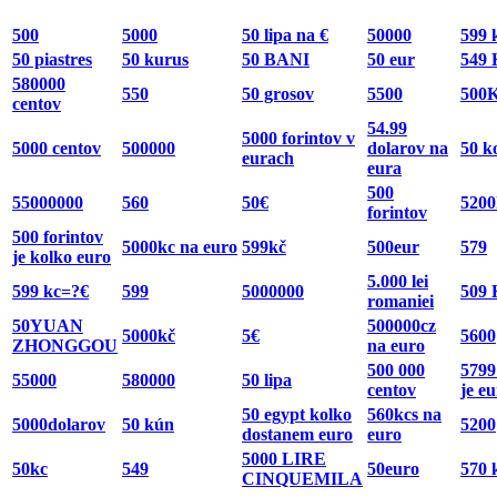
500
5000
50 lipa na €
50000
599 
50 piastres
50 kurus
50 BANI
50 eur
549 
580000
550
50 grosov
5500
500
centov
54.99
5000 forintov v
5000 centov
500000
dolarov na
50 k
eurach
eura
500
55000000
560
50€
5200
forintov
500 forintov
5000kc na euro
599kč
500eur
579
je kolko euro
5.000 lei
599 kc=?€
599
5000000
509 
romaniei
50YUAN
500000cz
5000kč
5€
5600
ZHONGGOU
na euro
500 000
5799
55000
580000
50 lipa
centov
je eu
50 egypt kolko
560kcs na
5000dolarov
50 kún
5200
dostanem euro
euro
5000 LIRE
50kc
549
50euro
570 
CINQUEMILA