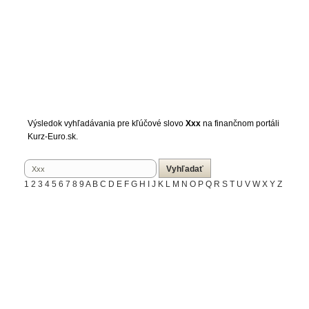
Výsledok vyhľadávania pre kľúčové slovo
Xxx
na finančnom portáli
Kurz-Euro.sk.
1
2
3
4
5
6
7
8
9
A
B
C
D
E
F
G
H
I
J
K
L
M
N
O
P
Q
R
S
T
U
V
W
X
Y
Z