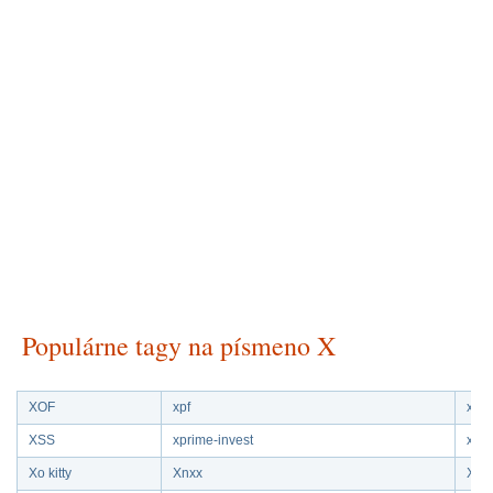
Populárne tagy na písmeno X
XOF
xpf
xau
XSS
xprime-invest
xaf
Xo kitty
Xnxx
XDF