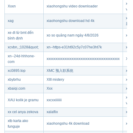
xia
Xxxn
xiaohongshu video downloader
vid
xia
xag
xiaohongshu download hd 4k
新至2
xe đi từ bmt đến
xo so quảng nam ngày 4/8/2026
xn--
bình định
xcvbn,.;1028&quot;
xn--https-e31ht92c5y7c07he3ht7k
xyar
xn--24d-hhhone-
xxxxxxxxxxxxxxxxxxxxxxxxxxxxxxxxxxxxxxxxx
XC1
com
xc0895.top
XMC 预入职系统
xc0
xbybrhu
XIII mistery
xxx 
xbaiqi.com
Xxx
xau 
xia
XAU kolik je gramu
xxcxxiiiiiii
vid
xx cel anya zekova
xalaflix
xur 
xtb karta ako
xiaohongshu 4k download
x23 
funguje